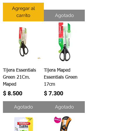
Agregar al
carrito
Agotado
Tijera Essentials
Tijera Maped
Green 21Cm.
Essentials Green
Maped
17cm
Precio
Precio
$ 8.500
$ 7.300
Agotado
Agotado