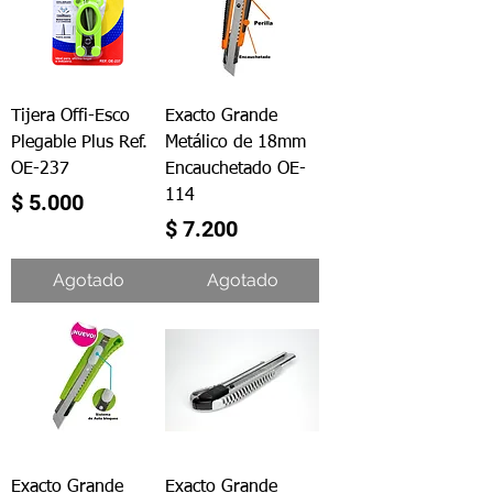
Tijera Offi-Esco
Exacto Grande
Plegable Plus Ref.
Metálico de 18mm
OE-237
Encauchetado OE-
114
Precio
$ 5.000
Precio
$ 7.200
Agotado
Agotado
Exacto Grande
Exacto Grande