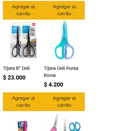
Agregar al
Agregar al
carrito
carrito
Tijera 8" Deli
Tijera Deli Punta
Roma
Precio
$ 23.000
Precio
$ 4.200
Agregar al
Agregar al
carrito
carrito