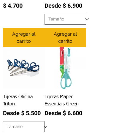
Precio
Precio de oferta
$ 4.700
Desde
$ 6.900
Agregar al
Agregar al
carrito
carrito
Tijeras Oficina
Tijeras Maped
Triton
Essentials Green
Precio de oferta
Precio de oferta
Desde
$ 5.500
Desde
$ 6.600