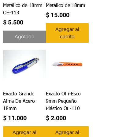
Metálico de 18mm
Metálico de 18mm
OE-113
Precio
$ 15.000
Precio
$ 5.500
Agregar al
Agotado
carrito
Exacto Grande
Exacto Offi-Esco
Alma De Acero
9mm Pequeño
18mm
Plástico OE-110
Precio
Precio
$ 11.000
$ 2.000
Agregar al
Agregar al