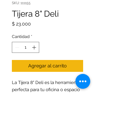
SKU: 111155
Tijera 8" Deli
Precio
$ 23.000
Cantidad
*
Agregar al carrito
La Tijera 8" Deli es la herramienta
perfecta para tu oficina o espacio
creativo, combinando calidad y
precisión en cada corte, esta tijera
está diseñada para ofrecer
comodidad y durabilidad en uso
diario. Ideal para trabajos de
oficina, escolares y proyectos de