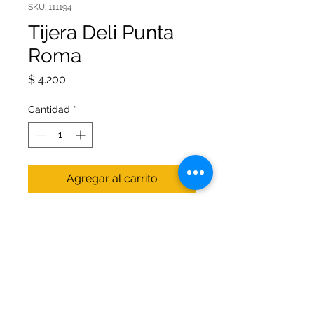
SKU: 111194
Tijera Deli Punta
Roma
Precio
$ 4.200
Cantidad
*
Agregar al carrito
La Tijera Deli Punta Roma es el
aliado perfecto para tus tareas
diarias, gracias a su diseño seguro
y funcional que garantiza cortes
precisos sin riesgos, esta tijera
resistente y cómoda para un uso