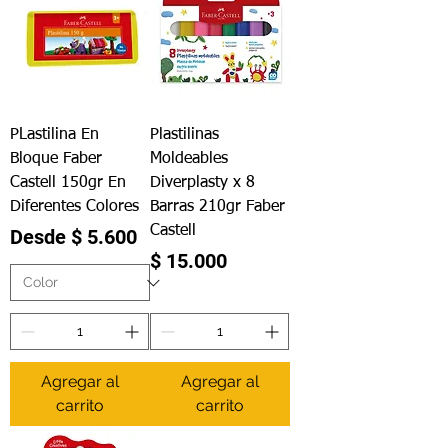
PLastilina En
Plastilinas
Bloque Faber
Moldeables
Castell 150gr En
Diverplasty x 8
Diferentes Colores
Barras 210gr Faber
Castell
Precio de oferta
Desde
$ 5.600
Precio
$ 15.000
Agregar al
Agregar al
carrito
carrito