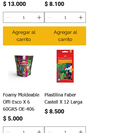
Precio
Precio
$ 13.000
$ 8.100
Agregar al
Agregar al
carrito
carrito
Foamy Moldeable
Plastilina Faber
Offi-Esco X 6
Castell X 12 Larga
60GRS OE-406
Precio
$ 8.500
Precio
$ 5.000