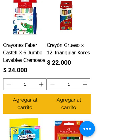
Crayones Faber
Creyón Grueso x
Castell X 6 Jumbo
12 Triangular Kores
Lavables Cremosos
Precio
$ 22.000
Precio
$ 24.000
Agregar al
Agregar al
carrito
carrito