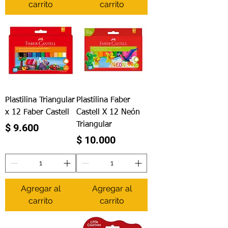
carrito
carrito
Plastilina Triangular
Plastilina Faber
x 12 Faber Castell
Castell X 12 Neón
Triangular
Precio
$ 9.600
Precio
$ 10.000
Agregar al
Agregar al
carrito
carrito