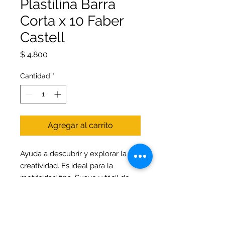
Plastilina Barra
Corta x 10 Faber
Castell
Precio
$ 4.800
Cantidad
*
Agregar al carrito
Ayuda a descubrir y explorar la
creatividad. Es ideal para la
motricidad fina. Suave y fácil de
usar. Colores vivos que permiten
ser mezclados entre si. Las piezas
moldeadas no pierden su forma.