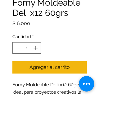
Fomy Moldeable
Deli x12 60grs
Precio
$ 6.000
Cantidad
*
Agregar al carrito
Fomy Moldeable Deli x12 60grs es
ideal para proyectos creativos la
escuela o el hogar. Este set ofrece
versatilidad y facilidad de
modelado, perfecto para quienes
buscan material de arte y diseño
de calidad. Su presentación en
pack de 12 unidades facilita el