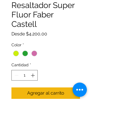
Resaltador Super
Fluor Faber
Castell
Precio
Desde
$4.200,00
de
oferta
Color
*
Cantidad
*
Agregar al carrito
El resaltador translúcido 1546 te
permite realizar marcaciones en
cualquier tipo de papel. Te brinda