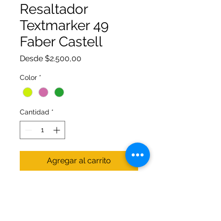
Resaltador
Textmarker 49
Faber Castell
Precio
Desde
$2.500,00
de
oferta
Color
*
Cantidad
*
Agregar al carrito
El resaltador 49 sirve para ser
utilizado en cualquier superficie.
Disfruta la suavidad que te brinda