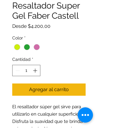
Resaltador Super
Gel Faber Castell
Precio
Desde
$4.200,00
de
oferta
Color
*
Cantidad
*
Agregar al carrito
El resaltador súper gel sirve para
utilizarlo en cualquier superficie.
Disfruta la suavidad que te brinda
este producto. No se seca si
permanece destapado durante