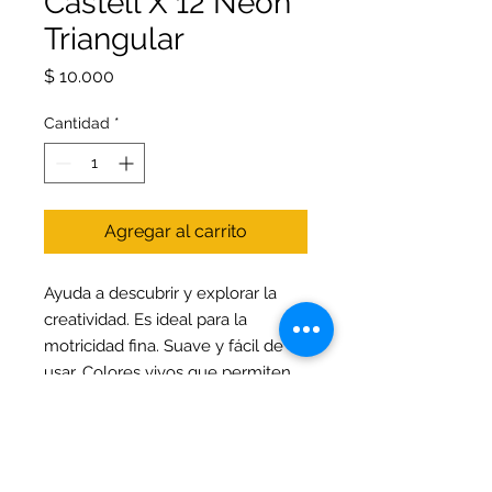
Castell X 12 Neón
Triangular
Precio
$ 10.000
Cantidad
*
Agregar al carrito
Ayuda a descubrir y explorar la
creatividad. Es ideal para la
motricidad fina. Suave y fácil de
usar. Colores vivos que permiten
ser mezclados entre si. Las piezas
moldeadas no pierden su forma.
Segura para uso
infantil; recomendada para niños