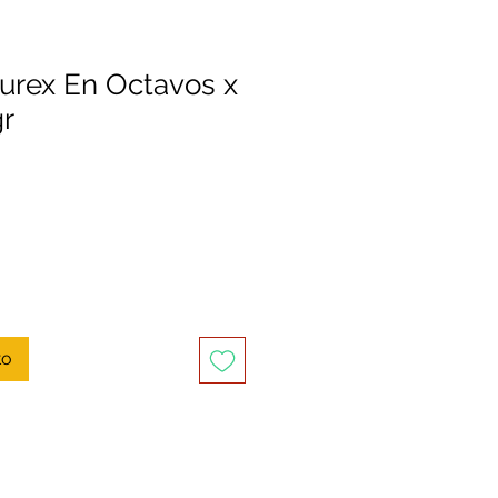
Durex En Octavos x
r
to