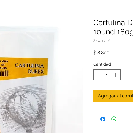
Cartulina 
10und 180g
SKU: 17136
Precio
$ 8.800
Cantidad
*
Agregar al carri