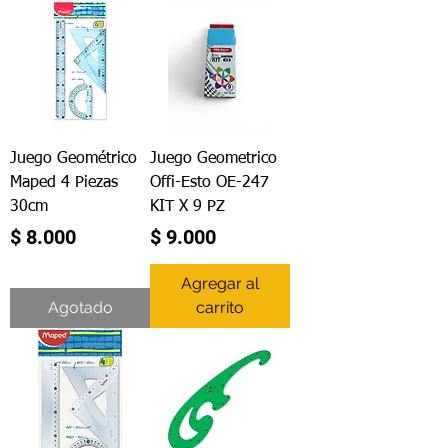
Juego Geométrico
Juego Geometrico
Maped 4 Piezas
Offi-Esto OE-247
30cm
KIT X 9 PZ
Precio
Precio
$ 8.000
$ 9.000
Agregar al
Agotado
carrito