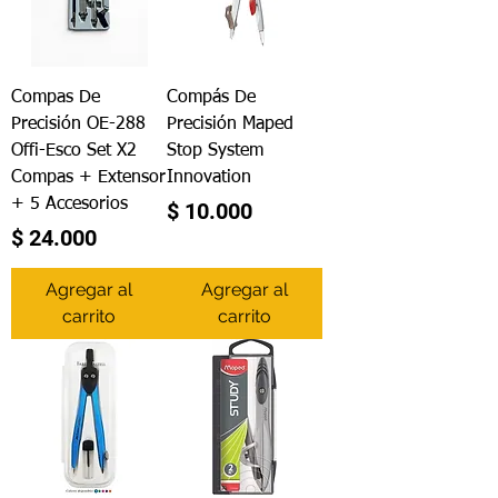
Compas De
Compás De
Precisión OE-288
Precisión Maped
Offi-Esco Set X2
Stop System
Compas + Extensor
Innovation
+ 5 Accesorios
Precio
$ 10.000
Precio
$ 24.000
Agregar al
Agregar al
carrito
carrito