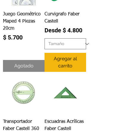
Juego Geométrico
Curvigrafo Faber
Maped 4 Piezas
Castell
20cm
Precio de oferta
Desde
$ 4.800
Precio
$ 5.700
Agregar al
Agotado
carrito
Transportador
Escuadras Acrílicas
Faber Castell 360
Faber Castell