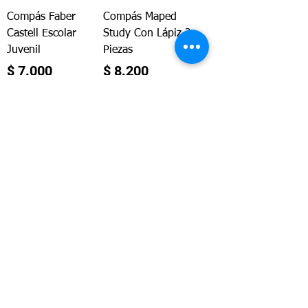
Compás Faber
Compás Maped
Castell Escolar
Study Con Lápiz 2
Juvenil
Piezas
Precio
Precio
$ 7.000
$ 8.200
Agregar al
carrito
Agotado
Compás Tritón
Compás Maped
Escolar
Study Con Mina
2mm 2 Piezas
Precio
$ 5.000
Precio
$ 8.800