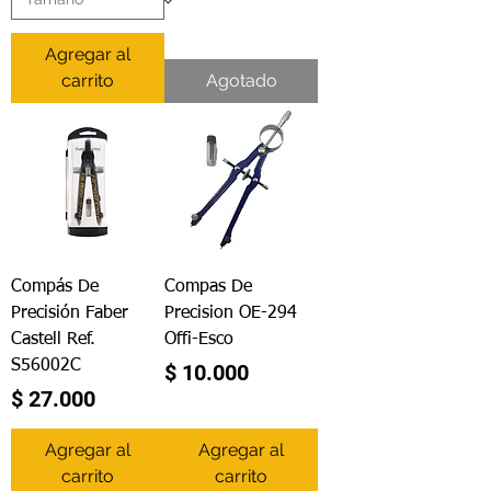
Agregar al
carrito
Agotado
Compás De
Compas De
Precisión Faber
Precision OE-294
Castell Ref.
Offi-Esco
S56002C
Precio
$ 10.000
Precio
$ 27.000
Agregar al
Agregar al
carrito
carrito