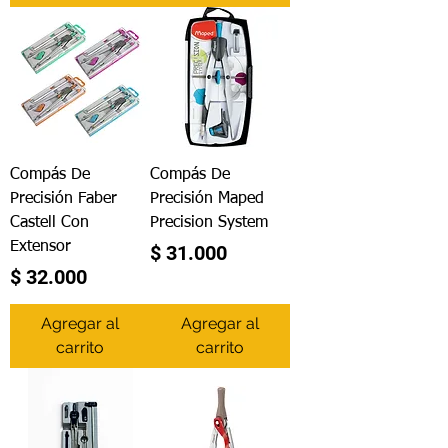
Compás De
Compás De
Precisión Faber
Precisión Maped
Castell Con
Precision System
Extensor
Precio
$ 31.000
Precio
$ 32.000
Agregar al
Agregar al
carrito
carrito