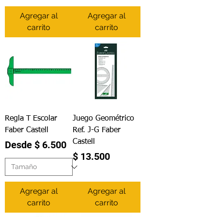
Agregar al
Agregar al
carrito
carrito
Regla T Escolar
Juego Geométrico
Faber Castell
Ref. J-G Faber
Castell
Precio de oferta
Desde
$ 6.500
Precio
$ 13.500
Agregar al
Agregar al
carrito
carrito