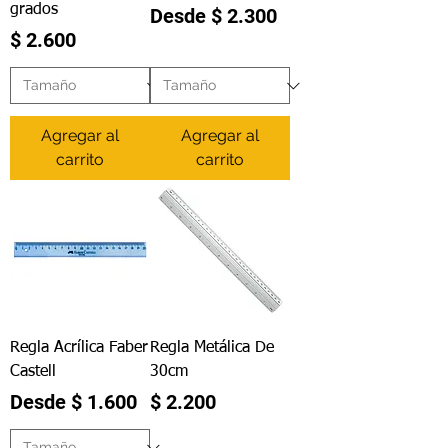
grados
Precio de oferta
Desde
$ 2.300
Precio
$ 2.600
Agregar al
Agregar al
carrito
carrito
Regla Acrílica Faber
Regla Metálica De
Castell
30cm
Precio de oferta
Precio
Desde
$ 1.600
$ 2.200