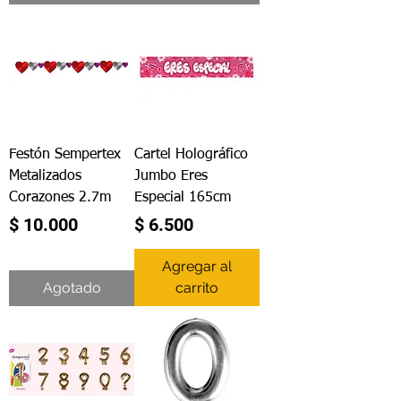
Festón Sempertex
Cartel Holográfico
Metalizados
Jumbo Eres
Corazones 2.7m
Especial 165cm
Precio
Precio
$ 10.000
$ 6.500
Agregar al
Agotado
carrito