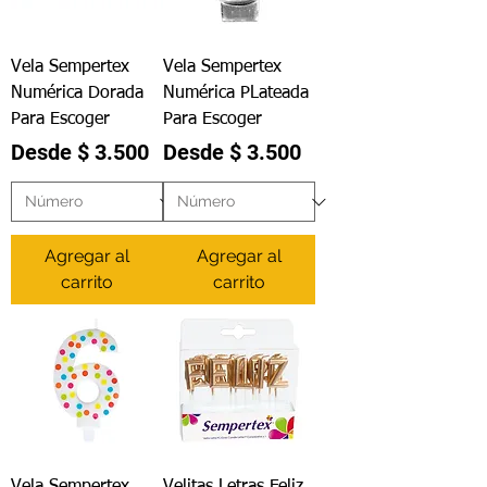
Vela Sempertex
Vela Sempertex
Numérica Dorada
Numérica PLateada
Para Escoger
Para Escoger
Precio de oferta
Precio de oferta
Desde
$ 3.500
Desde
$ 3.500
Agregar al
Agregar al
carrito
carrito