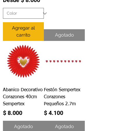
Desde
$ 8.000
Agregar al
carrito
Agotado
Abanico Decorativo
Festón Sempertex
Corazones 40cm
Corazones
Sempertex
Pequeños 2.7m
Precio
Precio
$ 8.000
$ 4.100
Agotado
Agotado