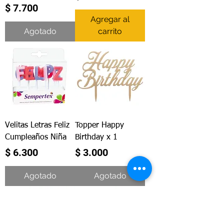
Precio
$ 7.700
Agregar al
Agotado
carrito
Velitas Letras Feliz
Topper Happy
Cumpleaños Niña
Birthday x 1
Precio
Precio
$ 6.300
$ 3.000
Agotado
Agotado