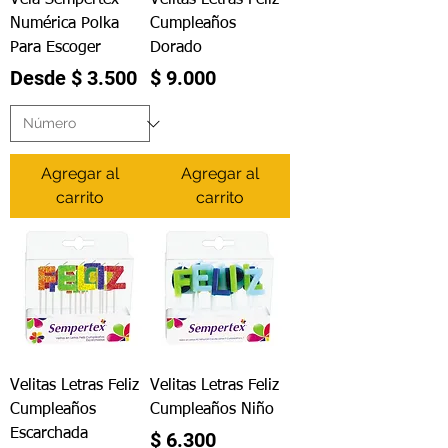
Vela Sempertex
Velitas Letras Feliz
Numérica Polka
Cumpleaños
Para Escoger
Dorado
Precio de oferta
Precio
Desde
$ 3.500
$ 9.000
Agregar al
Agregar al
carrito
carrito
Velitas Letras Feliz
Velitas Letras Feliz
Cumpleaños
Cumpleaños Niño
Escarchada
Precio
$ 6.300