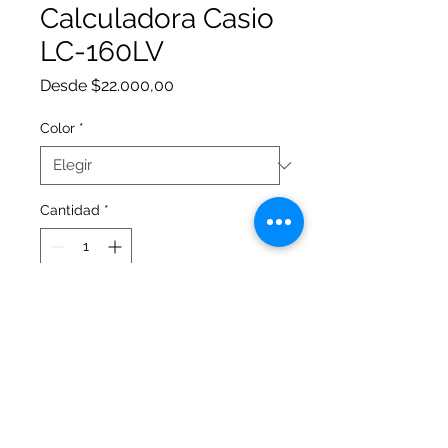
Calculadora Casio
LC-160LV
Precio
Desde
$22.000,00
de
oferta
Color
*
Cantidad
*
Agotado
Notificar al estar disponible
Presione AQUÍ para ver
especificaciones del producto.