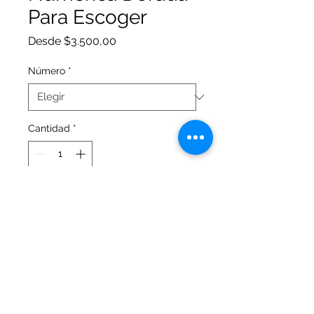
Para Escoger
Precio
Desde
$3.500,00
de
oferta
Número
*
Cantidad
*
Agregar al carrito
Velas numéricas de Sempertex en
color dorado para alegrar tus
celebraciones.