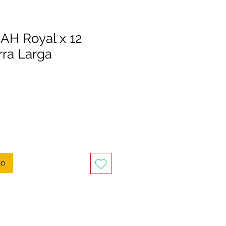
 AH Royal x 12
rra Larga
to