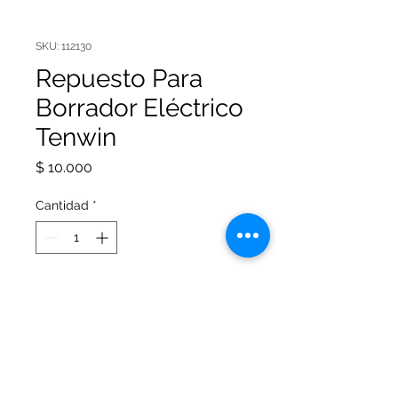
SKU: 112130
Repuesto Para
Borrador Eléctrico
Tenwin
Precio
$ 10.000
Cantidad
*
Agregar al carrito
La caja consta de:
40 Unidades DE 5x 25 mm
30 Unidades DE 2.3x25 mm