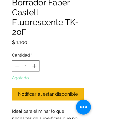
Borrador Faber
Castell
Fluorescente TK-
20F
Precio
$ 1.100
Cantidad
*
Agotado
Notificar al estar disponible
Ideal para eliminar lo que
necesites de superficies que no
van más alla del papel. El borrador
debe colocarse en un ángulo con