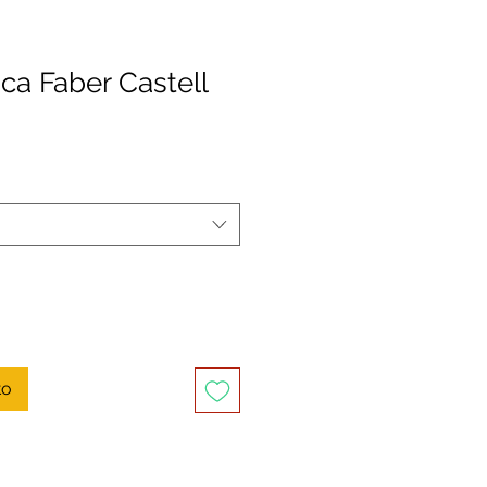
ica Faber Castell
recio
e
ferta
to