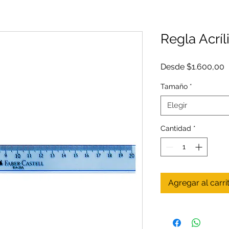
Regla Acríl
P
Desde
$1.600,00
d
o
Tamaño
*
Elegir
Cantidad
*
Agregar al carri