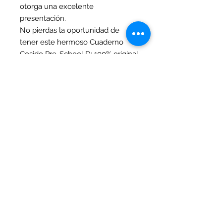
otorga una excelente
presentación.
No pierdas la oportunidad de
tener este hermoso Cuaderno
Cosido Pre-School D; 100% original
de Primavera. ¡Cómpralo Ya!
La fotografía de la carátula del
cuaderno que se muestra tiene
un carácter estrictamente
ilustrativo y de referencia visual.
Es probable que el diseño
exacto de la carátula del
cuaderno físico que usted reciba
sea diferente al que aparece en
la imagen de referencia.
A pesar de la variación en el
diseño de la carátula, le
garantizamos que el cuaderno