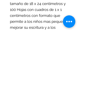
tamaño de 18 x 24 centímetros y
100 Hojas con cuadros de 1 x 1
centímetros con formato que
permite a los niños mas pequeños
mejorar su escritura y a los
docentes y padres; corregir; poner
sellos de evaluación o citar
ejemplos en su espacio superor.
La portada cuenta con un
hermoso motivo femenino a todo
color; con un gran terminado UV
alto relieve y plastificado brillante
que te sorprenderá.
En su interior encuentras una hoja
de stickers de acuerdo al motivo
de su carátula.
En su lomo este Cuaderno cuenta
con una cinta de color que
además de proteger la costura de