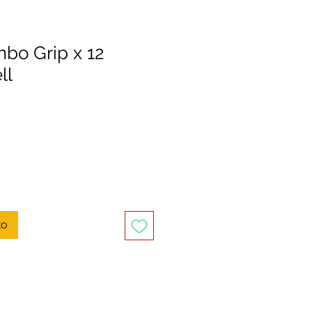
bo Grip x 12
ll
to