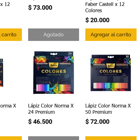
 x 12
Faber Castell x 12
Precio
$ 73.000
Colores
Precio
$ 20.000
 carrito
Agotado
Agregar al carrito
ápida
Vista rápida
Vista rápida
Norma X
Lápiz Color Norma X
Lápiz Color Norma X
24 Premium
50 Premium
Precio
Precio
$ 46.500
$ 72.000