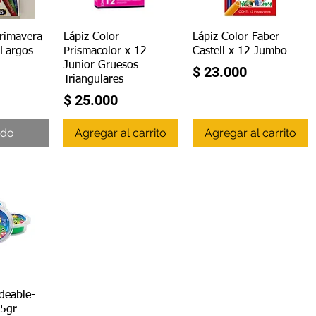
ápida
Vista rápida
Vista rápida
Primavera
Lápiz Color
Lápiz Color Faber
 Largos
Prismacolor x 12
Castell x 12 Jumbo
Junior Gruesos
Precio
$ 23.000
Triangulares
Precio
$ 25.000
ado
Agregar al carrito
Agregar al carrito
ápida
deable-
35gr