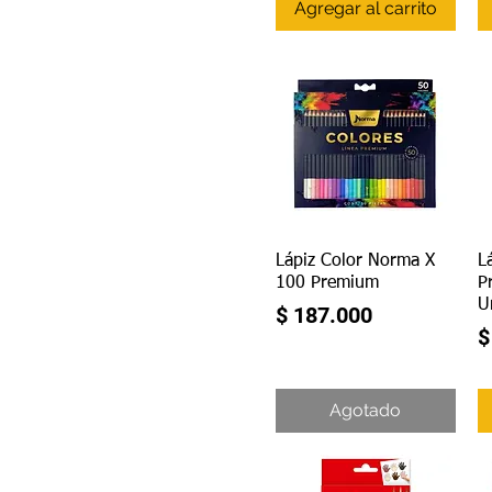
Agregar al carrito
Vista rápida
Lápiz Color Norma X
L
100 Premium
P
U
Precio
$ 187.000
P
$
Agotado