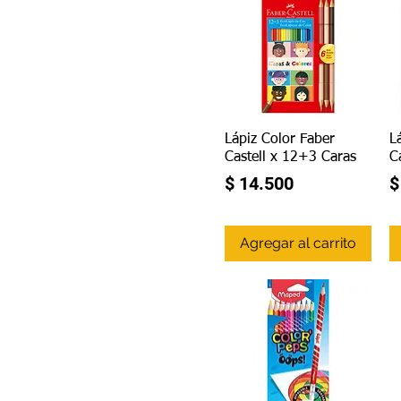
Vista rápida
Lápiz Color Faber
L
Castell x 12+3 Caras
C
Precio
P
$ 14.500
$
Agregar al carrito