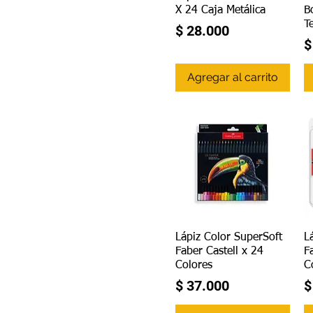
X 24 Caja Metálica
B
T
Precio
$ 28.000
P
$
Agregar al carrito
Vista rápida
Lápiz Color SuperSoft
L
Faber Castell x 24
F
Colores
C
Precio
P
$ 37.000
$