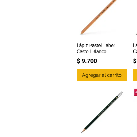
Vista rápida
Lápiz Pastel Faber
L
Castell Blanco
C
Precio
P
$ 9.700
$
Agregar al carrito