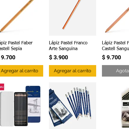
Vista rápida
Vista rápida
Vista r
ápiz Pastel Faber
Lápiz Pastel Franco
Lápiz Pastel 
astell Sepia
Arte Sanguina
Castell Sang
recio
Precio
Precio
 9.700
$ 3.900
$ 9.700
Agregar al carrito
Agregar al carrito
Agot