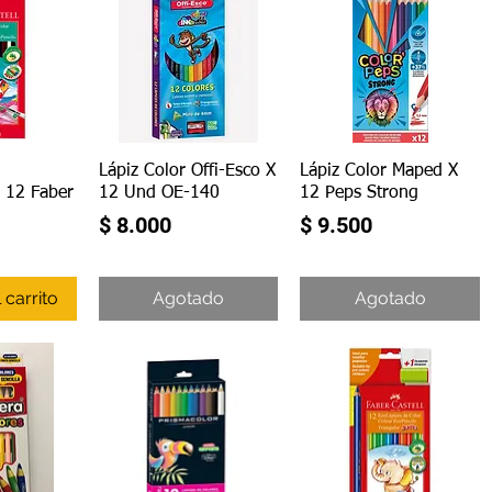
ápida
Vista rápida
Vista rápida
Lápiz Color Offi-Esco X
Lápiz Color Maped X
x 12 Faber
12 Und OE-140
12 Peps Strong
Precio
Precio
$ 8.000
$ 9.500
 carrito
Agotado
Agotado