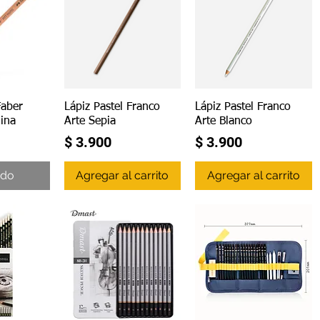
ápida
Vista rápida
Vista rápida
Faber
Lápiz Pastel Franco
Lápiz Pastel Franco
uina
Arte Sepia
Arte Blanco
Precio
Precio
$ 3.900
$ 3.900
ado
Agregar al carrito
Agregar al carrito