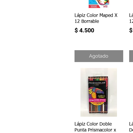
Vista rápida
Lápiz Color Maped X
L
12 Borrable
1
Precio
P
$ 4.500
$
Agotado
Vista rápida
Lápiz Color Doble
L
Punta Prismacolor x
D