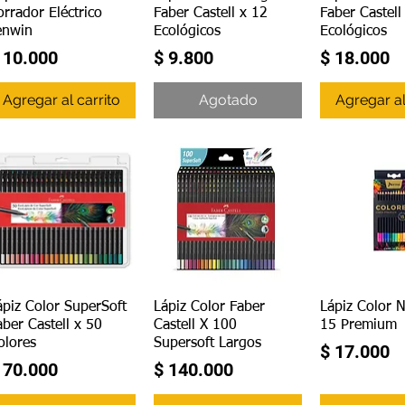
orrador Eléctrico
Faber Castell x 12
Faber Castell
enwin
Ecológicos
Ecológicos
recio
Precio
Precio
 10.000
$ 9.800
$ 18.000
Agregar al carrito
Agotado
Agregar al
Vista rápida
Vista rápida
Vista r
ápiz Color SuperSoft
Lápiz Color Faber
Lápiz Color 
aber Castell x 50
Castell X 100
15 Premium
olores
Supersoft Largos
Precio
$ 17.000
recio
Precio
 70.000
$ 140.000