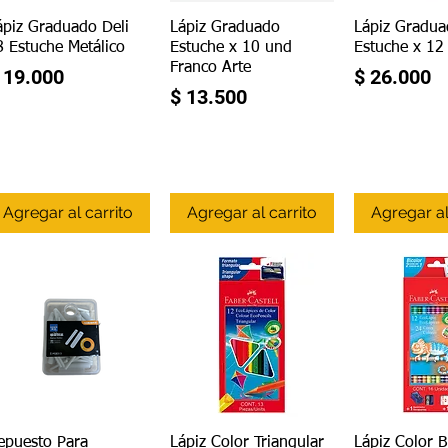
Vista rápida
Vista rápida
Vista r
ápiz Graduado Deli
Lápiz Graduado
Lápiz Gradu
8 Estuche Metálico
Estuche x 10 und
Estuche x 12
Franco Arte
recio
Precio
 19.000
$ 26.000
Precio
$ 13.500
Agregar al carrito
Agregar al carrito
Agregar al
Vista rápida
Vista rápida
Vista r
epuesto Para
Lápiz Color Triangular
Lápiz Color B