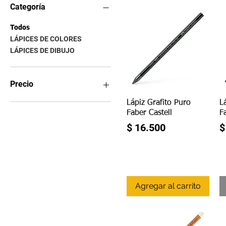
Categoría
Todos
LÁPICES DE COLORES
LÁPICES DE DIBUJO
Precio
Vista rápida
Lápiz Grafito Puro
L
Faber Castell
F
2200 COP
187.000 COP
Precio
P
$ 16.500
$
Agregar al carrito