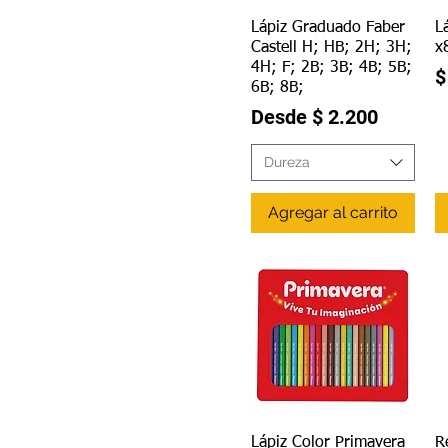
Vista rápida
Lápiz Graduado Faber
L
Castell H; HB; 2H; 3H;
x
4H; F; 2B; 3B; 4B; 5B;
P
$
6B; 8B;
Precio de oferta
Desde
$ 2.200
Dureza
Agregar al carrito
Vista rápida
Lápiz Color Primavera
R