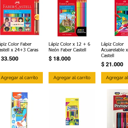
Vista rápida
Vista rápida
Vista r
ápiz Color Faber
Lápiz Color x 12 + 6
Lápiz Color
astell x 24+3 Caras
Neón Faber Castell
Acuarelable 
Castell
recio
Precio
 33.500
$ 18.000
Precio
$ 21.000
Agregar al carrito
Agregar al carrito
Agregar al