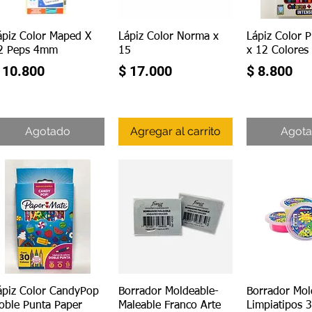
Vista rápida
Vista rápida
Vista r
ápiz Color Maped X
Lápiz Color Norma x
Lápiz Color 
2 Peps 4mm
15
x 12 Colores
recio
Precio
Precio
 10.800
$ 17.000
$ 8.800
Agotado
Agregar al carrito
Agot
Vista rápida
Vista rápida
Vista r
ápiz Color CandyPop
Borrador Moldeable-
Borrador Mol
oble Punta Paper
Maleable Franco Arte
Limpiatipos 