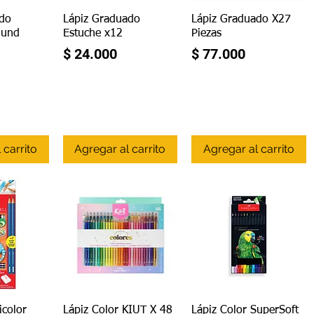
ápida
Vista rápida
Vista rápida
ado
Lápiz Graduado
Lápiz Graduado X27
 und
Estuche x12
Piezas
Precio
Precio
$ 24.000
$ 77.000
 carrito
Agregar al carrito
Agregar al carrito
ápida
Vista rápida
Vista rápida
icolor
Lápiz Color KIUT X 48
Lápiz Color SuperSoft