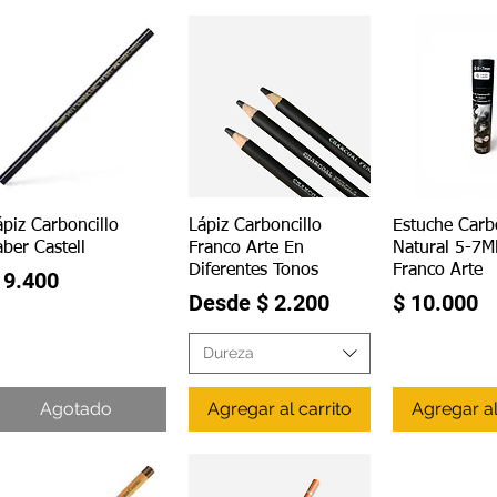
Vista rápida
Vista rápida
Vista r
ápiz Carboncillo
Lápiz Carboncillo
Estuche Carb
aber Castell
Franco Arte En
Natural 5-7
Diferentes Tonos
Franco Arte
recio
 9.400
Precio de oferta
Precio
Desde
$ 2.200
$ 10.000
Dureza
Agotado
Agregar al carrito
Agregar al