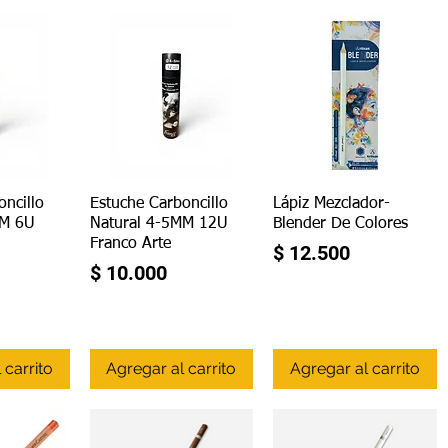
ápida
Vista rápida
Vista rápida
oncillo
Estuche Carboncillo
Lápiz Mezclador-
MM 6U
Natural 4-5MM 12U
Blender De Colores
Franco Arte
Precio
$ 12.500
Precio
$ 10.000
 carrito
Agregar al carrito
Agregar al carrito