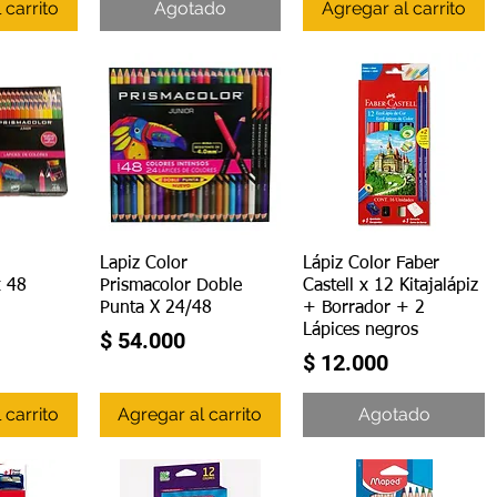
 carrito
Agotado
Agregar al carrito
ápida
Vista rápida
Vista rápida
Lapiz Color
Lápiz Color Faber
x 48
Prismacolor Doble
Castell x 12 Kitajalápiz
Punta X 24/48
+ Borrador + 2
Lápices negros
Precio
$ 54.000
Precio
$ 12.000
 carrito
Agregar al carrito
Agotado