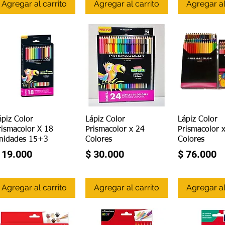
Agregar al carrito
Agregar al carrito
Agregar al
Vista rápida
Vista rápida
Vista r
ápiz Color
Lápiz Color
Lápiz Color
rismacolor X 18
Prismacolor x 24
Prismacolor 
nidades 15+3
Colores
Colores
recio
Precio
Precio
 19.000
$ 30.000
$ 76.000
Agregar al carrito
Agregar al carrito
Agregar al