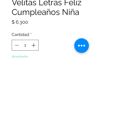
Velitas Letras Feliz
Cumpleaños Niña
Precio
$ 6.300
Cantidad
*
Agotado
Notificar al estar disponible
Velitas letras Feliz cumpleaños en
colores niña.
© 2026 Office Arte Papelería. Todos los
derechos reservados.