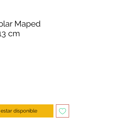
colar Maped
 13 cm
l estar disponible