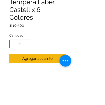
Tempera Faber
Castell x 6
Colores
Precio
$ 10.500
Cantidad
*
Agregar al carrito
Estimula la creatividad. Textura
más liquida. Excelente
cubrimiento sobre todas las
superficies. Solubles en agua y
mezclables entre si; permitiendo
obtener nuevas tonalidades. Pinta