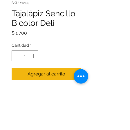
SKU: 11244
Tajalápiz Sencillo
Bicolor Deli
Precio
$ 1.700
Cantidad
*
Agregar al carrito
El Tajalápiz Sencillo Bicolor Deli
ofrece una solución práctica y
eficiente para mantener tus
lápices siempre listos para usar. Su
diseño bicolor facilita la
identificación y aporta un toque de