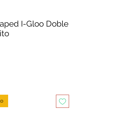
Maped I-Gloo Doble
ito
to