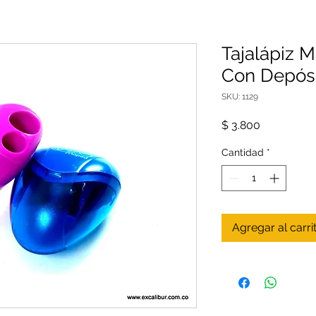
Tajalápiz 
Con Depós
SKU: 1129
Precio
$ 3.800
Cantidad
*
Agregar al carri