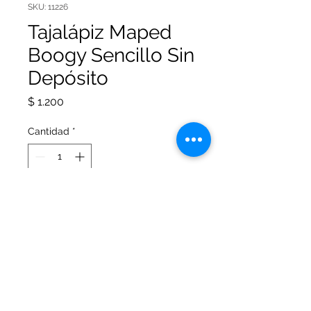
SKU: 11226
Tajalápiz Maped
Boogy Sencillo Sin
Depósito
Precio
$ 1.200
Cantidad
*
Agregar al carrito
Tajalápiz Maped Boogy Sencillo
Sin Depósito. Excelente corte con
cuchilla de acero.