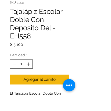
SKU: 11231
Tajalápiz Escolar
Doble Con
Deposito Deli-
EH558
Precio
$ 5.100
Cantidad
*
Agregar al carrito
El Tajalápiz Escolar Doble Con
Depósito Deli-EH558 es una
herramienta práctica y eficiente,