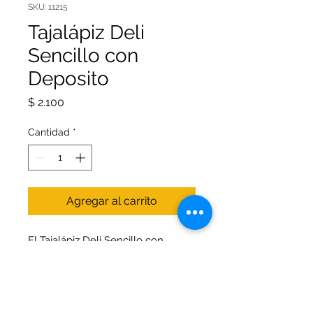
SKU: 11215
Tajalápiz Deli
Sencillo con
Deposito
Precio
$ 2.100
Cantidad
*
Agregar al carrito
El Tajalápiz Deli Sencillo con
Depósito es una herramienta
práctica y esencial para mantener
tus lápices siempre afilados y
organizados en tu espacio de