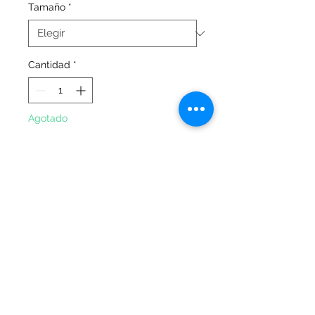
oferta
Tamaño
*
Cantidad
*
Agotado
Notificar al estar disponible
Tablero en corcho de 5mm y
marco de madera; ideal para
carteleras informativas.
© 2026 Office Arte Papelería. Todos los
derechos reservados.