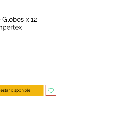
 Globos x 12
mpertex
l estar disponible