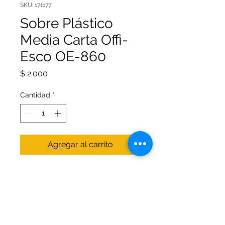
SKU: 171177
Sobre Plástico
Media Carta Offi-
Esco OE-860
Precio
$ 2.000
Cantidad
*
Agregar al carrito
Sobre Plástico Media Carta Offi-
Esco OE-860 con cierre de hilo en
diferentes colores.
Al momento de la compra se
enviará el color en existencia.