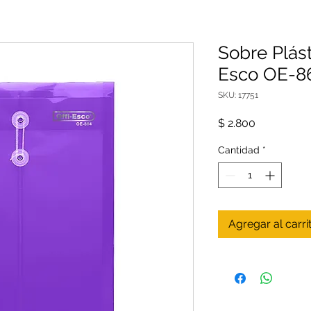
Sobre Plást
Esco OE-86
SKU: 17751
Precio
$ 2.800
Cantidad
*
Agregar al carri