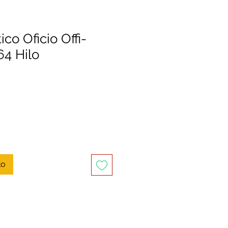
ico Oficio Offi-
4 Hilo
to