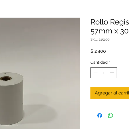
Rollo Regi
57mm x 3
SKU: 215166
Precio
$ 2.400
Cantidad
*
Agregar al carri