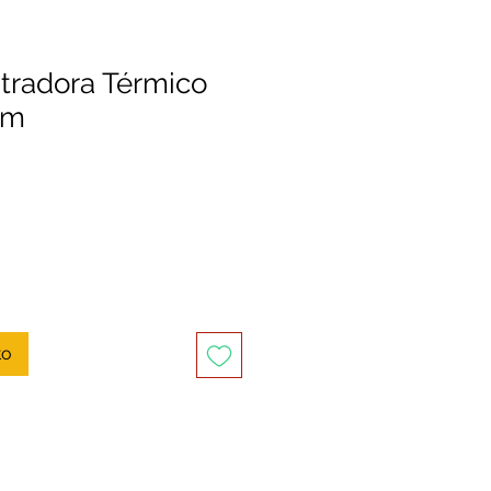
stradora Térmico
0m
to