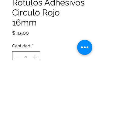
Rótulos Adhesivos
Circulo Rojo
16mm
Precio
$ 4.500
Cantidad
*
Agregar al carrito
Rótulos Adhesivos Circulo
Rojo 16mm x 588 rótulos.
© 2026 Office Arte Papelería. Todos los
derechos reservados.