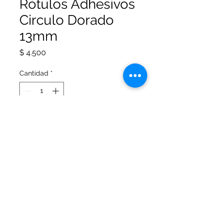
Rótulos Adhesivos
Circulo Dorado
13mm
Precio
$ 4.500
Cantidad
*
Agregar al carrito
Rótulos Adhesivos Circulo
dorado 13mm x 392 rótulos.
© 2026 Office Arte Papelería. Todos los
derechos reservados.