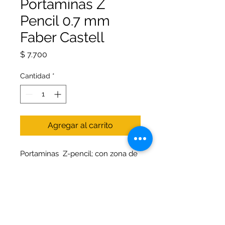
Portaminas Z
Pencil 0.7 mm
Faber Castell
Precio
$ 7.700
Cantidad
*
Agregar al carrito
Portaminas Z-pencil; con zona de
agarre ergonómica en goma;
proporciona un resultado
agradable y preciso. Ideal para
dibujo técnico por su puntera
metálica con guía recta; la cual