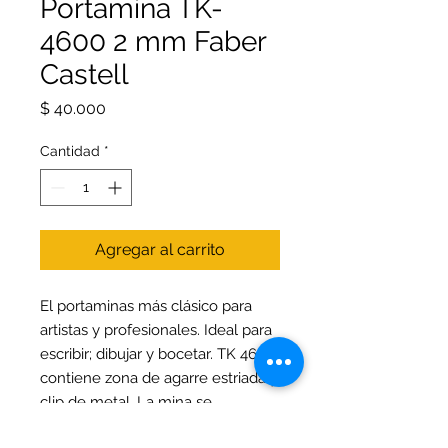
Portamina TK-
4600 2 mm Faber
Castell
Precio
$ 40.000
Cantidad
*
Agregar al carrito
El portaminas más clásico para
artistas y profesionales. Ideal para
escribir; dibujar y bocetar. TK 4600
contiene zona de agarre estriada y
clip de metal. La mina se
mantiene firmemente mediante el