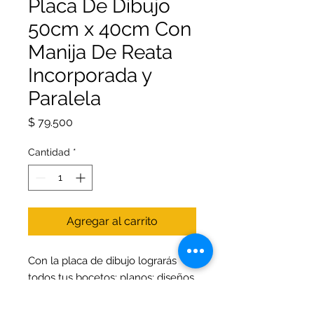
Placa De Dibujo
50cm x 40cm Con
Manija De Reata
Incorporada y
Paralela
Precio
$ 79.500
Cantidad
*
Agregar al carrito
Con la placa de dibujo lograrás
todos tus bocetos; planos; diseños
y dibujos. Tendrás el soporte
necesario para que tus ideas