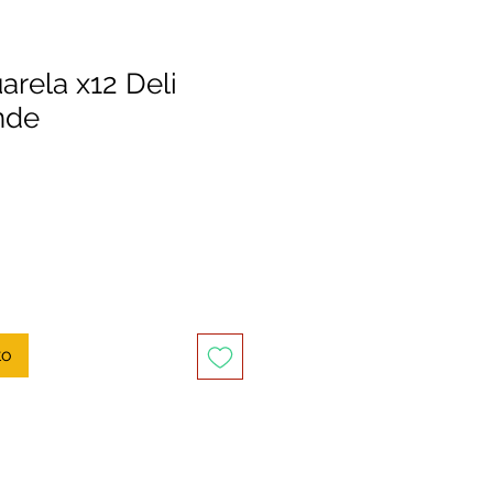
arela x12 Deli
nde
to