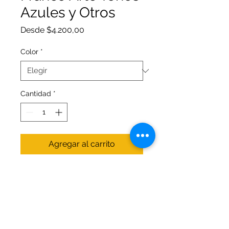
Azules y Otros
Precio
Desde
$4.200,00
de
oferta
Color
*
Cantidad
*
Agregar al carrito
Pintura a base de agua cuyos
formadores de película son
emulsiones acrílicas. Usos: decora;
protege o señala; materiales
como: madera; MDF; metal; yeso;