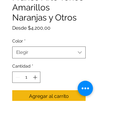
Amarillos
Naranjas y Otros
Precio
Desde
$4.200,00
de
oferta
Color
*
Elegir
Cantidad
*
Agregar al carrito
Pintura a base de agua cuyos
formadores de película son
emulsiones acrílicas. Usos: decora;
protege o señala; materiales