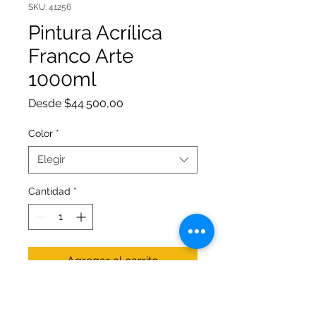
SKU: 41256
Pintura Acrílica
Franco Arte
1000ml
Precio
Desde
$44.500,00
de
oferta
Color
*
Elegir
Cantidad
*
Agregar al carrito
Pintura a base de agua cuyos