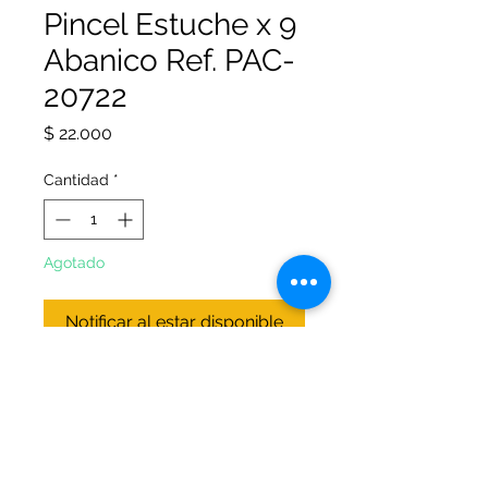
Pincel Estuche x 9
Abanico Ref. PAC-
20722
Precio
$ 22.000
Cantidad
*
Agotado
Notificar al estar disponible
Ideales para crear trazos finos y
gruesos; así tus creaciones serán
únicas.
9 pinceles de cerdas sintéticas