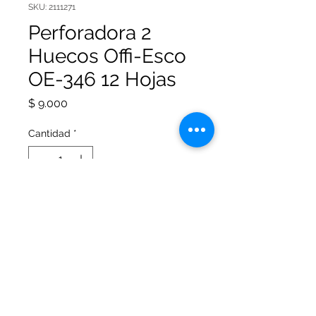
SKU: 2111271
Perforadora 2
Huecos Offi-Esco
OE-346 12 Hojas
Precio
$ 9.000
Cantidad
*
Agregar al carrito
Perforadora 2 Huecos Offi-Esco
OE-346. Apta hasta 12 hojas.