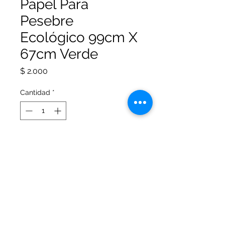
Papel Para
Pesebre
Ecológico 99cm X
67cm Verde
Precio
$ 2.000
Cantidad
*
Agotado
Notificar al estar disponible
Papel para pesebre ecológico
verde de 99cm x 66cm