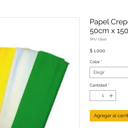
Papel Cre
50cm x 15
SKU: 17440
Precio
$ 1.000
Color
*
Elegir
Cantidad
*
Agregar al carri