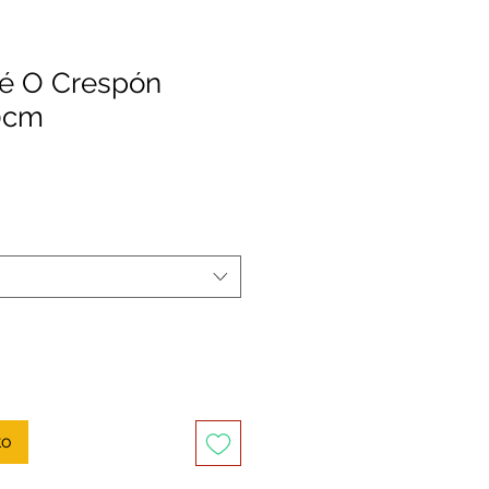
pé O Crespón
0cm
to