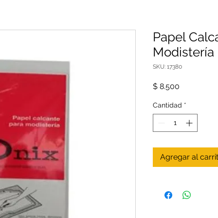
Papel Calc
Modistería
SKU: 17380
Precio
$ 8.500
Cantidad
*
Agregar al carri